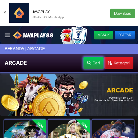
×
JAVAPLAY
Download
JAVAPLAY Mobile App
MASUK
DAFTAR
ARCADE
BERANDA
ARCADE
Cari
Kategori
NEW
NEW