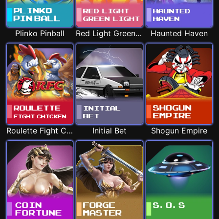
Plinko Pinball
Red Light Green Light
Haunted Haven
Roulette Fight Chicken
Initial Bet
Shogun Empire