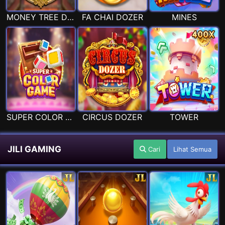
MONEY TREE DOZER
FA CHAI DOZER
MINES
SUPER COLOR GAME
CIRCUS DOZER
TOWER
JILI GAMING
Cari
Lihat Semua