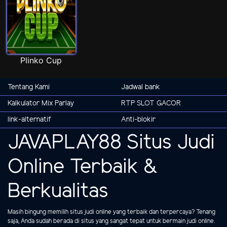
Plinko Cup
Tentang Kami
Jadwal bank
Kalkulator Mix Parlay
RTP SLOT GACOR
link-alternatif
Anti-blokir
JAVAPLAY88 Situs Judi
Online Terbaik &
Berkualitas
Masih bingung memilih situs judi online yang terbaik dan terpercaya? Tenang
saja, Anda sudah berada di situs yang sangat tepat untuk bermain judi online.