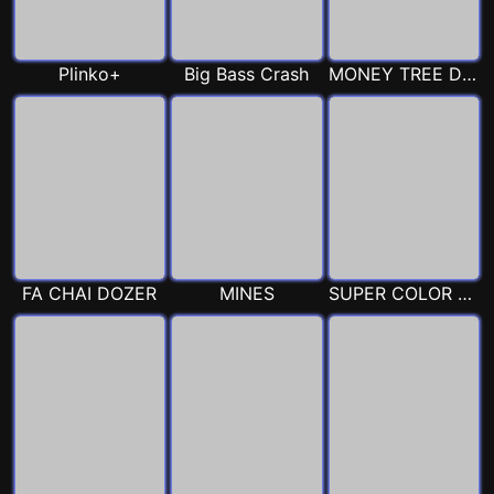
Plinko+
Big Bass Crash
MONEY TREE DOZER
FA CHAI DOZER
MINES
SUPER COLOR GAME