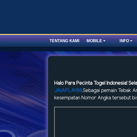
TENTANG KAMI
MOBILE
INFO
Halo Para Pecinta Togel Indonesia! Sel
JAVAPLAY88
.Sebagai pemain Tebak An
kesempatan Nomor Angka tersebut bisa